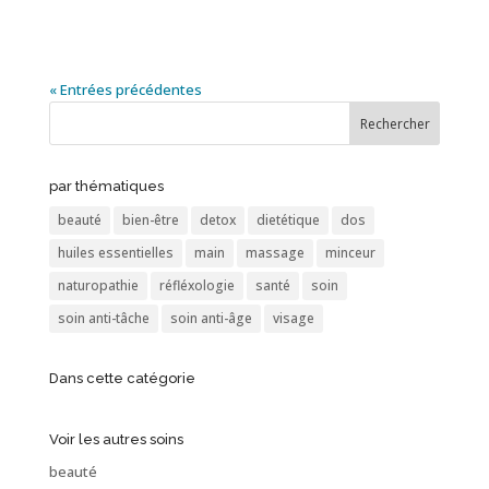
« Entrées précédentes
par thématiques
beauté
bien-être
detox
dietétique
dos
huiles essentielles
main
massage
minceur
naturopathie
réfléxologie
santé
soin
soin anti-tâche
soin anti-âge
visage
Dans cette catégorie
Voir les autres soins
beauté