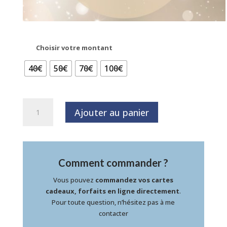
Choisir votre montant
40€
50€
70€
100€
quantité
Ajouter au panier
de
cartes
cadeaux
Comment commander ?
Vous pouvez
commandez vos cartes
cadeaux, forfaits en ligne directement
.
Pour toute question, n’hésitez pas à me
contacter